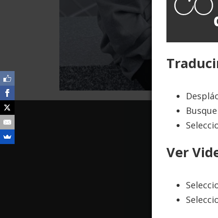
Traduci
Desplác
Busque 
Selecci
Ver Vid
Selecc
Selecci