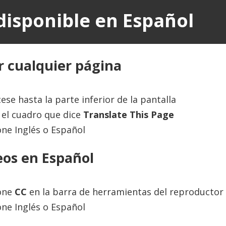
disponible en Español
r cualquier página
ese hasta la parte inferior de la pantalla
el cuadro que dice
Translate This Page
one Inglés o Español
Translate this page:
eos en Español
Powered by
Translate
ione
CC
en la barra de herramientas del reproductor 
one Inglés o Español
Contact Us
About Us
Terms of Use
Privacy Policy