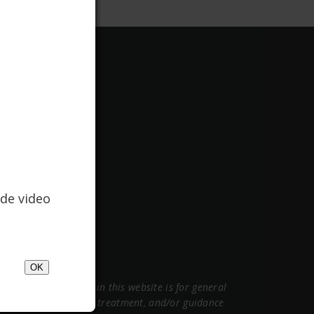
de video
OK
ormation contained in this website is for general
sional medical advice, treatment, and/or guidance