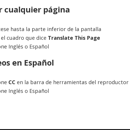
r cualquier página
Translate this page:
ese hasta la parte inferior de la pantalla
el cuadro que dice
Translate This Page
Powered by
Translate
one Inglés o Español
eos en Español
Contact Us
About Us
Terms of Use
Privacy Policy
ione
CC
en la barra de herramientas del reproductor 
one Inglés o Español
 to provide information and educate the internet community. The inf
s new research becomes available, and is not a substitute for profes