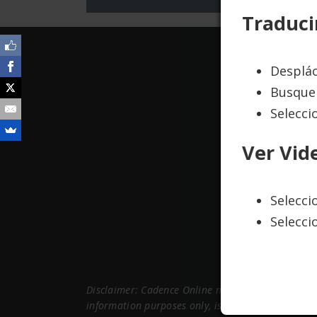
Traduci
Desplác
Busque 
Selecci
Ver Vid
Selecc
Selecci
Disclaimer: Cadence Online maintains this website
information purposes only, is subject to change a